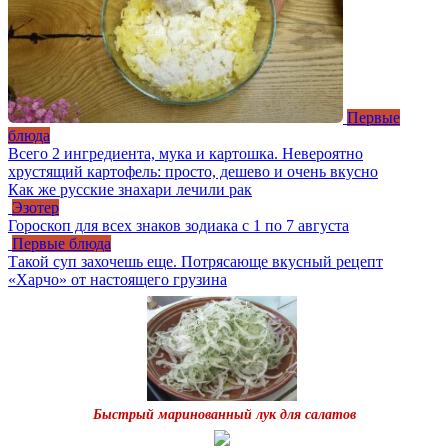
Первые
блюда
Всего 2 ингредиента, мука и картошка. Невероятно
хрустящий картофель: просто, дешево и очень вкусно
Как же русские знахари лечили рак
Эзотер
Гороскоп для всех знаков зодиака с 1 по 7 августа
Первые блюда
Такой суп захочешь еще. Потрясающе вкусный рецепт
«Харчо» от настоящего грузина
Быстрый маринованный лук для салатов