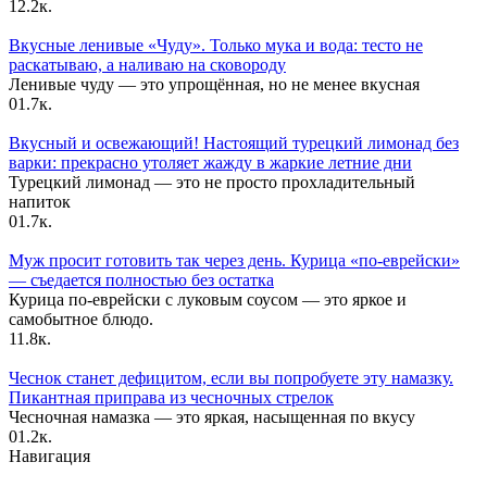
1
2.2к.
Вкусные ленивые «Чуду». Только мука и вода: тесто не
раскатываю, а наливаю на сковороду
Ленивые чуду — это упрощённая, но не менее вкусная
0
1.7к.
Вкусный и освежающий! Настоящий турецкий лимонад без
варки: прекрасно утоляет жажду в жаркие летние дни
Турецкий лимонад — это не просто прохладительный
напиток
0
1.7к.
Муж просит готовить так через день. Курица «по-еврейски»
— съедается полностью без остатка
Курица по-еврейски с луковым соусом — это яркое и
самобытное блюдо.
1
1.8к.
Чеснок станет дефицитом, если вы попробуете эту намазку.
Пикантная приправа из чесночных стрелок
Чесночная намазка — это яркая, насыщенная по вкусу
0
1.2к.
Навигация