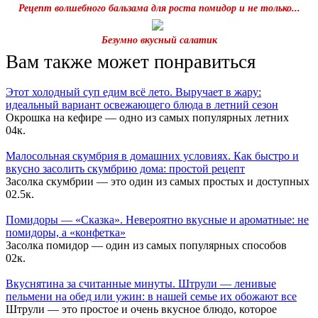
Рецепт волшебного бальзама для роста помидор и не только...
Безумно вкусный салатик
Вам также может понравиться
Этот холодный суп едим всё лето. Выручает в жару:
идеальный вариант освежающего блюда в летний сезон
Окрошка на кефире — одно из самых популярных летних
0
4к.
Малосольная скумбрия в домашних условиях. Как быстро и
вкусно засолить скумбрию дома: простой рецепт
Засолка скумбрии — это один из самых простых и доступных
0
2.5к.
Помидоры — «Сказка». Невероятно вкусные и ароматные: не
помидоры, а «конфетка»
Засолка помидор — один из самых популярных способов
0
2к.
Вкуснятина за считанные минуты. Штрули — ленивые
пельмени на обед или ужин: в нашей семье их обожают все
Штрули — это простое и очень вкусное блюдо, которое