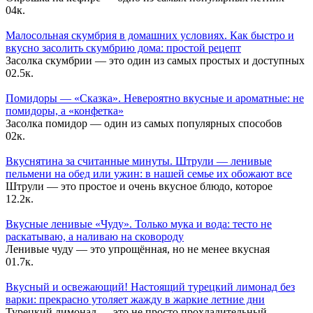
0
4к.
Малосольная скумбрия в домашних условиях. Как быстро и
вкусно засолить скумбрию дома: простой рецепт
Засолка скумбрии — это один из самых простых и доступных
0
2.5к.
Помидоры — «Сказка». Невероятно вкусные и ароматные: не
помидоры, а «конфетка»
Засолка помидор — один из самых популярных способов
0
2к.
Вкуснятина за считанные минуты. Штрули — ленивые
пельмени на обед или ужин: в нашей семье их обожают все
Штрули — это простое и очень вкусное блюдо, которое
1
2.2к.
Вкусные ленивые «Чуду». Только мука и вода: тесто не
раскатываю, а наливаю на сковороду
Ленивые чуду — это упрощённая, но не менее вкусная
0
1.7к.
Вкусный и освежающий! Настоящий турецкий лимонад без
варки: прекрасно утоляет жажду в жаркие летние дни
Турецкий лимонад — это не просто прохладительный