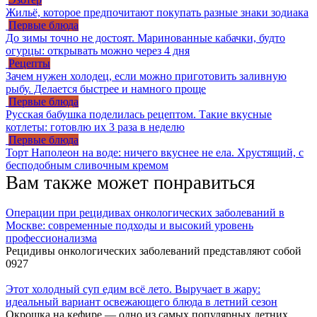
Жильё, которое предпочитают покупать разные знаки зодиака
Первые блюда
До зимы точно не достоят. Маринованные кабачки, будто
огурцы: открывать можно через 4 дня
Рецепты
Зачем нужен холодец, если можно приготовить заливную
рыбу. Делается быстрее и намного проще
Первые блюда
Русская бабушка поделилась рецептом. Такие вкусные
котлеты: готовлю их 3 раза в неделю
Первые блюда
Торт Наполеон на воде: ничего вкуснее не ела. Хрустящий, с
бесподобным сливочным кремом
Вам также может понравиться
Операции при рецидивах онкологических заболеваний в
Москве: современные подходы и высокий уровень
профессионализма
Рецидивы онкологических заболеваний представляют собой
0
927
Этот холодный суп едим всё лето. Выручает в жару:
идеальный вариант освежающего блюда в летний сезон
Окрошка на кефире — одно из самых популярных летних