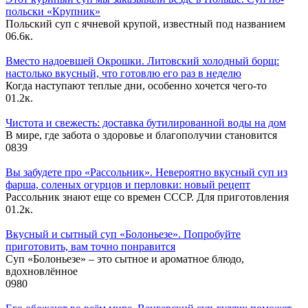
польски «Крупник»
Польский суп с ячневой крупой, известный под названием
0
6.6к.
Вместо надоевшей Окрошки. Литовский холодный борщ:
настолько вкусный, что готовлю его раз в неделю
Когда наступают теплые дни, особенно хочется чего-то
0
1.2к.
Чистота и свежесть: доставка бутилированной воды на дом
В мире, где забота о здоровье и благополучии становится
0
839
Вы забудете про «Рассольник». Невероятно вкусный суп из
фарша, соленых огурцов и перловки: новый рецепт
Рассольник знают еще со времен СССР. Для приготовления
0
1.2к.
Вкусный и сытный cуп «Болоньезе». Попробуйте
приготовить, вам точно понравится
Суп «Болоньезе» – это сытное и ароматное блюдо,
вдохновлённое
0
980