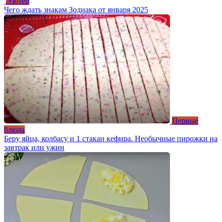
Эзотер
Чего ждать знакам Зодиака от января 2025
Первые
блюда
Беру яйца, колбасу и 1 стакан кефира. Необычные пирожки на
завтрак или ужин