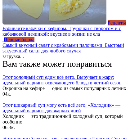
Рецепты
Взбивайте кабачки с кефиром. Трубочки с творогом и с
кабачковой начинкой: вкуснее в жизни не ела
Первые блюда
Самый вкусный салат с крабовыми палочками. Быстрый
закусочный салат для любого случая
загрузка...
Вам также может понравиться
Этот холодный суп едим всё лето. Выручает в жару:
идеальный вариант освежающего блюда в летний сезон
Окрошка на кефире — одно из самых популярных летних
0
4к.
Этот шикарный суп могу есть всё лето. «Холодник» —
идеальный вариант для жарких дней
Холодник — это традиционный холодный суп, который
особенно
0
6.3к.
Этот куриный суп мы заказывали везде в Польше. Суп по-