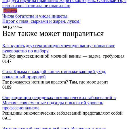
Подруга научила правильно жарить картофель. Оказывается, я
всю жизнь готовила не правильно
Эзотер
Числа богатства и числа нищеты
Пирог с плав. сырками и жарен. луком!
загрузка...
Вам также может понравиться
Как купить двухсекционную моечную ванну: пошаговое
руководство по выбору
Выбор двухсекционной моечной ванны — задача, требующая
0
147
Сила Крыма в каждой капле: омолаживающий уход,
рожденный природой
Где рождается истинная красота? Там, где море дарит
0
189
Операции при рецидивах онкологических заболеваний в
Москве: современные подходы и высокий уровень
профессионализма
Рецидивы онкологических заболеваний представляют собой
0
913
Этот холодный суп едим всё лето. Выручает в жару: