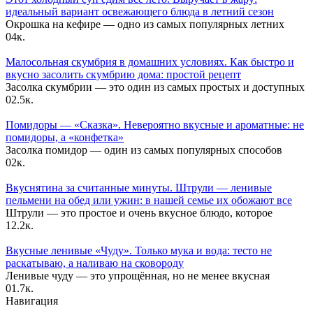
идеальный вариант освежающего блюда в летний сезон
Окрошка на кефире — одно из самых популярных летних
0
4к.
Малосольная скумбрия в домашних условиях. Как быстро и
вкусно засолить скумбрию дома: простой рецепт
Засолка скумбрии — это один из самых простых и доступных
0
2.5к.
Помидоры — «Сказка». Невероятно вкусные и ароматные: не
помидоры, а «конфетка»
Засолка помидор — один из самых популярных способов
0
2к.
Вкуснятина за считанные минуты. Штрули — ленивые
пельмени на обед или ужин: в нашей семье их обожают все
Штрули — это простое и очень вкусное блюдо, которое
1
2.2к.
Вкусные ленивые «Чуду». Только мука и вода: тесто не
раскатываю, а наливаю на сковороду
Ленивые чуду — это упрощённая, но не менее вкусная
0
1.7к.
Навигация