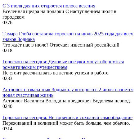
С 3 июля для них откроется полоса везения
Вселенная щедра на подарки С наступлением июля в
городском
0
376
Тамара Глоба составила гороскоп на июль 2025 года для всех
знаков Зодиака
Что ждёт нас в июле? Отвечает известный российский
0
218
Гороскоп на сегодня: Деловые поездки могут обернуться
романтическим путешествием
Не стоит рассчитывать на легкие успехи в работе.
0
233
Астролог назвала знак Зодиака, у которого с 2 июля начнется
новая счастливая жизнь
Астролог Василиса Володина предрекает Водолеям период
0
240
Гороскоп на сегодня: Не горячись и сохраняй самообладание
Переживаний и волнений может быть больше, чем обычно.
0
314