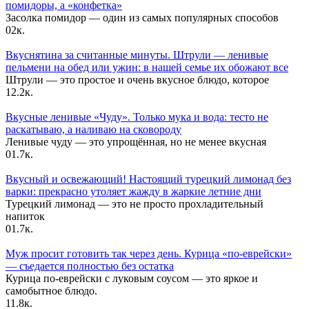
помидоры, а «конфетка»
Засолка помидор — один из самых популярных способов
0
2к.
Вкуснятина за считанные минуты. Штрули — ленивые
пельмени на обед или ужин: в нашей семье их обожают все
Штрули — это простое и очень вкусное блюдо, которое
1
2.2к.
Вкусные ленивые «Чуду». Только мука и вода: тесто не
раскатываю, а наливаю на сковороду
Ленивые чуду — это упрощённая, но не менее вкусная
0
1.7к.
Вкусный и освежающий! Настоящий турецкий лимонад без
варки: прекрасно утоляет жажду в жаркие летние дни
Турецкий лимонад — это не просто прохладительный
напиток
0
1.7к.
Муж просит готовить так через день. Курица «по-еврейски»
— съедается полностью без остатка
Курица по-еврейски с луковым соусом — это яркое и
самобытное блюдо.
1
1.8к.