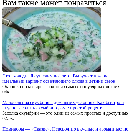
Вам также может понравиться
Этот холодный суп едим всё лето. Выручает в жару:
идеальный вариант освежающего блюда в летний сезон
Окрошка на кефире — одно из самых популярных летних
0
4к.
Малосольная скумбрия в домашних условиях. Как быстро и
вкусно засолить скумбрию дома: простой рецепт
Засолка скумбрии — это один из самых простых и доступных
0
2.5к.
Помидоры — «Сказка». Невероятно вкусные и ароматные: не