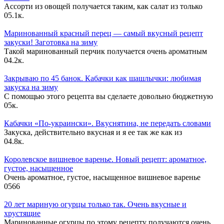
Ассорти из овощей получается таким, как салат из только
0
5.1к.
Маринованный красный перец — самый вкусный рецепт
закуски! Заготовка на зиму
Такой маринованный перчик получается очень ароматным
0
4.2к.
Закрываю по 45 банок. Кабачки как шашлычки: любимая
закуска на зиму
С помощью этого рецепта вы сделаете довольно бюджетную
0
5к.
Кабачки «По-украински». Вкуснятина, не передать словами
Закуска, действительно вкусная и я ее так же как из
0
4.8к.
Королевское вишневое варенье. Новый рецепт: ароматное,
густое, насыщенное
Очень ароматное, густое, насыщенное вишневое варенье
0
566
20 лет мариную огурцы только так. Очень вкусные и
хрустящие
Маринованные огурцы по этому рецепту получаются очень