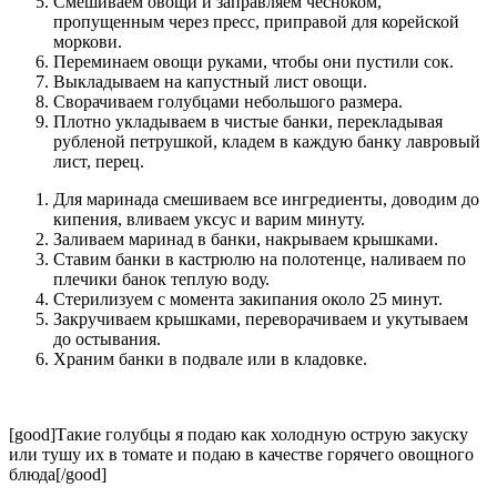
Смешиваем овощи и заправляем чесноком,
пропущенным через пресс, приправой для корейской
моркови.
Переминаем овощи руками, чтобы они пустили сок.
Выкладываем на капустный лист овощи.
Сворачиваем голубцами небольшого размера.
Плотно укладываем в чистые банки, перекладывая
рубленой петрушкой, кладем в каждую банку лавровый
лист, перец.
Для маринада смешиваем все ингредиенты, доводим до
кипения, вливаем уксус и варим минуту.
Заливаем маринад в банки, накрываем крышками.
Ставим банки в кастрюлю на полотенце, наливаем по
плечики банок теплую воду.
Стерилизуем с момента закипания около 25 минут.
Закручиваем крышками, переворачиваем и укутываем
до остывания.
Храним банки в подвале или в кладовке.
[good]Такие голубцы я подаю как холодную острую закуску
или тушу их в томате и подаю в качестве горячего овощного
блюда[/good]