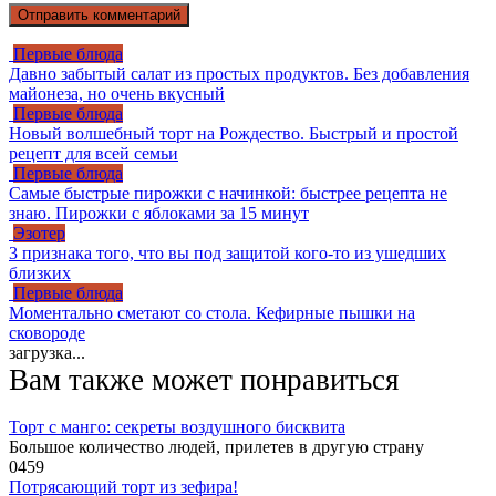
Первые блюда
Давно забытый салат из простых продуктов. Без добавления
майонеза, но очень вкусный
Первые блюда
Новый волшебный торт на Рождество. Быстрый и простой
рецепт для всей семьи
Первые блюда
Самые быстрые пирожки с начинкой: быстрее рецепта не
знаю. Пирожки с яблоками за 15 минут
Эзотер
3 признака того, что вы под защитой кого-то из ушедших
близких
Первые блюда
Моментально сметают со стола. Кефирные пышки на
сковороде
загрузка...
Вам также может понравиться
Торт с манго: секреты воздушного бисквита
Большое количество людей, прилетев в другую страну
0
459
Потрясающий торт из зефира!