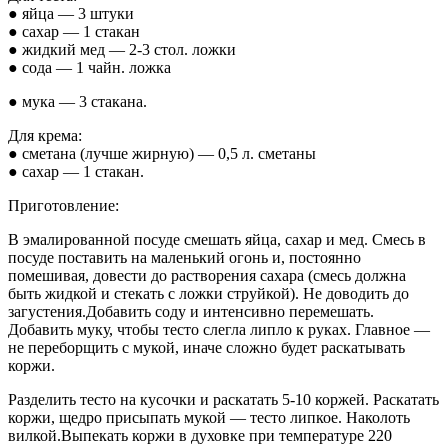
● яйца — 3 штуки
● сахар — 1 стакан
● жидкий мед — 2-3 стол. ложки
● сода — 1 чайн. ложка
● мука — 3 стакана.
Для крема:
● сметана (лучше жирную) — 0,5 л. сметаны
● сахар — 1 стакан.
Приготовление:
В эмалированной посуде смешать яйца, сахар и мед. Смесь в
посуде поставить на маленький огонь и, постоянно
помешивая, довести до растворения сахара (смесь должна
быть жидкой и стекать с ложки струйкой). Не доводить до
загустения.Добавить соду и интенсивно перемешать.
Добавить муку, чтобы тесто слегла липло к руках. Главное —
не переборщить с мукой, иначе сложно будет раскатывать
коржи.
Разделить тесто на кусочки и раскатать 5-10 коржей. Раскатать
коржи, щедро присыпать мукой — тесто липкое. Наколоть
вилкой.Выпекать коржи в духовке при температуре 220