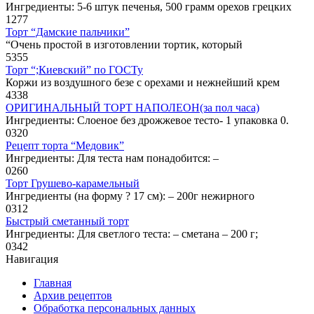
Ингредиенты: 5-6 штук печенья, 500 грамм орехов грецких
1
277
Торт “Дамские пальчики”
“Очень простой в изготовлении тортик, который
5
355
Торт “;Киевский” по ГОСТу
Коржи из воздушного безе с орехами и нежнейший крем
4
338
ОРИГИНАЛЬНЫЙ ТОРТ НАПОЛЕОН(за пол часа)
Ингредиенты: Слоеное без дрожжевое тесто- 1 упаковка 0.
0
320
Рецепт торта “Медовик”
Ингредиенты: Для теста нам понадобится: –
0
260
Торт Грушево-карамельный
Ингредиенты (на форму ? 17 см): – 200г нежирного
0
312
Быстрый сметанный торт
Ингредиенты: Для светлого теста: – сметана – 200 г;
0
342
Навигация
Главная
Архив рецептов
Обработка персональных данных