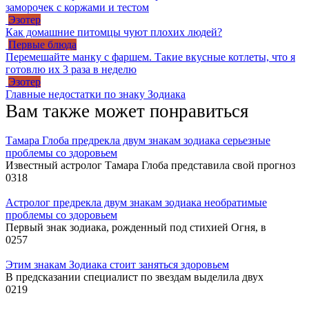
заморочек с коржами и тестом
Эзотер
Как домашние питомцы чуют плохих людей?
Первые блюда
Перемешайте манку с фаршем. Такие вкусные котлеты, что я
готовлю их 3 раза в неделю
Эзотер
Главные недостатки по знаку Зодиака
Вам также может понравиться
Тамара Глоба предрекла двум знакам зодиака серьезные
проблемы со здоровьем
Известный астролог Тамара Глоба представила свой прогноз
0
318
Астролог предрекла двум знакам зодиака необратимые
проблемы со здоровьем
Первый знак зодиака, рожденный под стихией Огня, в
0
257
Этим знакам Зодиака стоит заняться здоровьем
В предсказании специалист по звездам выделила двух
0
219