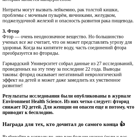
Нитраты могут вызвать лейкемию, рак толстой кишки,
проблемы с мочевым пузырём, яичниками, желудком,
поджелудочной железой и опасность развития рака пищевода.
3. Фтор
Фтор — очень неоднозначное вещество. Но большинство
ученых все же считает, что он может представлять угрозу для
здоровья. Когда вы кипятите воду, часть соединений фтора
преобразуется во фториды.
Гарвардский Университет собрал данные из 27 исследований,
проведенных на эту тему за последние 22 года. Выводы
таковы: фторид оказывает негативный неврологический
эффект на детей и может даже замедлить их умственное
развитие!
Результаты исследования были опубликованы в журнале
Environment Health Science. Из них четко следует: фторид
снижает IQ детей. Для женщин он опасен еще и потому, что
приводит к бесплодию.
Награда для тех, кто дочитал до самого конца 👍
Выбирайте в награду то, что вам больше нужно (если у вас