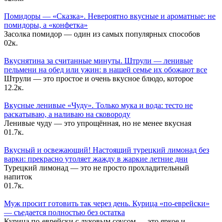
Помидоры — «Сказка». Невероятно вкусные и ароматные: не
помидоры, а «конфетка»
Засолка помидор — один из самых популярных способов
0
2к.
Вкуснятина за считанные минуты. Штрули — ленивые
пельмени на обед или ужин: в нашей семье их обожают все
Штрули — это простое и очень вкусное блюдо, которое
1
2.2к.
Вкусные ленивые «Чуду». Только мука и вода: тесто не
раскатываю, а наливаю на сковороду
Ленивые чуду — это упрощённая, но не менее вкусная
0
1.7к.
Вкусный и освежающий! Настоящий турецкий лимонад без
варки: прекрасно утоляет жажду в жаркие летние дни
Турецкий лимонад — это не просто прохладительный
напиток
0
1.7к.
Муж просит готовить так через день. Курица «по-еврейски»
— съедается полностью без остатка
Курица по-еврейски с луковым соусом — это яркое и