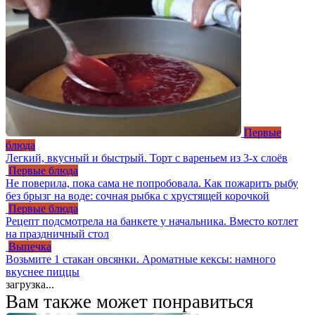
Первые
блюда
Легкий, вкусный и быстрый. Торт с вареньем из 3-х слоёв
Первые блюда
Не поверила, пока сама не попробовала. Как пожарить рыбу
без брызг на воде: сочная рыбка с хрустящей корочкой
Первые блюда
Рецепт подсмотрела на банкете у начальника. Вместо котлет
на праздничный стол
Выпечка
Возьмите 1 стакан овсянки. Ароматные кексы: намного
вкуснее пиццы
загрузка...
Вам также может понравиться