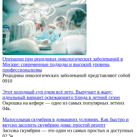
Операции при рецидивах онкологических заболеваний в
Москве: современные подходы и высокий уровень
профессионализма
Рецидивы онкологических заболеваний представляют собой
0
910
Этот холодный суп едим всё лето. Выручает в жару:
идеальный вариант освежающего блюда в летний сезон
Окрошка на кефире — одно из самых популярных летних
0
4к.
Малосольная скумбрия в домашних условиях. Как быстро и
вкусно засолить скумбрию дома: простой рецепт
Засолка скумбрии — это один из самых простых и доступных
0
2.5к.