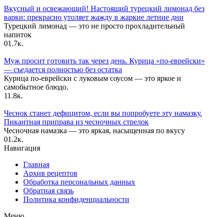
Вкусный и освежающий! Настоящий турецкий лимонад без
варки: прекрасно утоляет жажду в жаркие летние дни
Турецкий лимонад — это не просто прохладительный
напиток
0
1.7к.
Муж просит готовить так через день. Курица «по-еврейски»
— съедается полностью без остатка
Курица по-еврейски с луковым соусом — это яркое и
самобытное блюдо.
1
1.8к.
Чеснок станет дефицитом, если вы попробуете эту намазку.
Пикантная приправа из чесночных стрелок
Чесночная намазка — это яркая, насыщенная по вкусу
0
1.2к.
Навигация
Главная
Архив рецептов
Обработка персональных данных
Обратная связь
Политика конфиденциальности
Меню