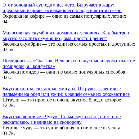
Этот холодный суп едим всё лето. Выручает в жару:
идеальный вариант освежающего блюда в летний сезон
Окрошка на кефире — одно из самых популярных летних
0
4к.
Малосольная скумбрия в домашних условиях. Как быстро и
вкусно засолить скумбрию дома: простой рецепт
Засолка скумбрии — это один из самых простых и доступных
0
2.5к.
Помидоры — «Сказка». Невероятно вкусные и ароматные: не
помидоры, а «конфетка»
Засолка помидор — один из самых популярных способов
0
2к.
Вкуснятина за считанные минуты. Штрули — ленивые
пельмени на обед или ужин: в нашей семье их обожают все
Штрули — это простое и очень вкусное блюдо, которое
1
2.2к.
Вкусные ленивые «Чуду». Только мука и вода: тесто не
раскатываю, а наливаю на сковороду
Ленивые чуду — это упрощённая, но не менее вкусная
0
1.7к.