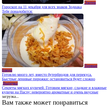
Эзотер
Гороскоп на 11 декабря для всех знаков Зодиака
Тебе понадобится:
Первые
блюда
Готовлю много лет, вместо бутербродов для перекуса.
Быстрые ленивые пирожки: остановиться будет сложно
Выпечка
Секреты мягких куличей. Готовим мягкие, сладкие и влажные
куличи на Пасху: невероятно ароматные и очень вкусные
загрузка...
Вам также может понравиться