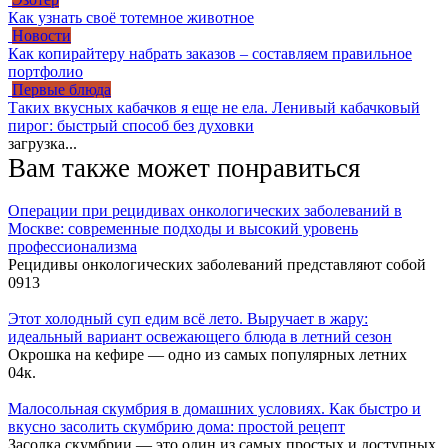
Как узнать своё тотемное животное
Новости
Как копирайтеру набрать заказов – составляем правильное
портфолио
Первые блюда
Таких вкусных кабачков я еще не ела. Ленивый кабачковый
пирог: быстрый способ без духовки
загрузка...
Вам также может понравиться
Операции при рецидивах онкологических заболеваний в
Москве: современные подходы и высокий уровень
профессионализма
Рецидивы онкологических заболеваний представляют собой
0
913
Этот холодный суп едим всё лето. Выручает в жару:
идеальный вариант освежающего блюда в летний сезон
Окрошка на кефире — одно из самых популярных летних
0
4к.
Малосольная скумбрия в домашних условиях. Как быстро и
вкусно засолить скумбрию дома: простой рецепт
Засолка скумбрии — это один из самых простых и доступных