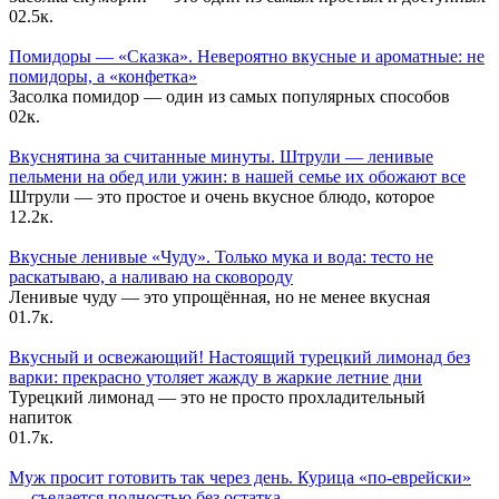
0
2.5к.
Помидоры — «Сказка». Невероятно вкусные и ароматные: не
помидоры, а «конфетка»
Засолка помидор — один из самых популярных способов
0
2к.
Вкуснятина за считанные минуты. Штрули — ленивые
пельмени на обед или ужин: в нашей семье их обожают все
Штрули — это простое и очень вкусное блюдо, которое
1
2.2к.
Вкусные ленивые «Чуду». Только мука и вода: тесто не
раскатываю, а наливаю на сковороду
Ленивые чуду — это упрощённая, но не менее вкусная
0
1.7к.
Вкусный и освежающий! Настоящий турецкий лимонад без
варки: прекрасно утоляет жажду в жаркие летние дни
Турецкий лимонад — это не просто прохладительный
напиток
0
1.7к.
Муж просит готовить так через день. Курица «по-еврейски»
— съедается полностью без остатка