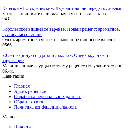
Кабачки «По-украински». Вкуснятина, не передать словами
Закуска, действительно вкусная и я ее так же как из
0
4.8к.
Королевское вишневое варенье. Новый рецепт: ароматное,
густое, насыщенное
Очень ароматное, густое, насыщенное вишневое варенье
0
566
20 лет мариную огурцы только так. Очень вкусные и
хрустящие
Маринованные огурцы по этому рецепту получаются очень
0
6.4к.
Навигация
Главная
Архив рецептов
Обработка персональных данных
Обратная связь
Политика конфиденциальности
Меню
Новости