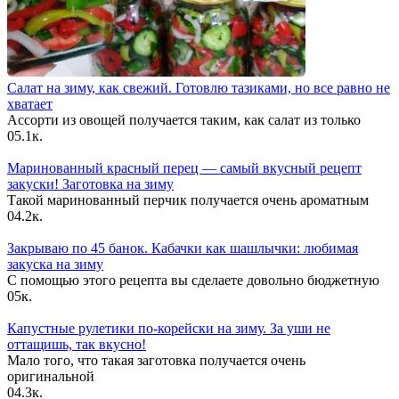
Салат на зиму, как свежий. Готовлю тазиками, но все равно не
хватает
Ассорти из овощей получается таким, как салат из только
0
5.1к.
Маринованный красный перец — самый вкусный рецепт
закуски! Заготовка на зиму
Такой маринованный перчик получается очень ароматным
0
4.2к.
Закрываю по 45 банок. Кабачки как шашлычки: любимая
закуска на зиму
С помощью этого рецепта вы сделаете довольно бюджетную
0
5к.
Капустные рулетики по-корейски на зиму. За уши не
оттащишь, так вкусно!
Мало того, что такая заготовка получается очень
оригинальной
0
4.3к.