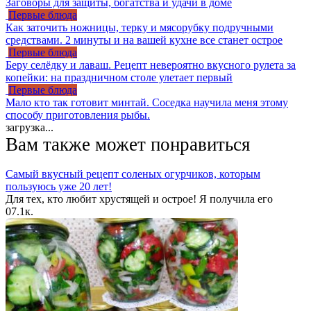
Заговоры для защиты, богатства и удачи в доме
Первые блюда
Как заточить ножницы, терку и мясорубку подручными
средствами. 2 минуты и на вашей кухне все станет острое
Первые блюда
Беру селёдку и лаваш. Рецепт невероятно вкусного рулета за
копейки: на праздничном столе улетает первый
Первые блюда
Мало кто так готовит минтай. Соседка научила меня этому
способу приготовления рыбы.
загрузка...
Вам также может понравиться
Самый вкусный рецепт соленых огурчиков, которым
пользуюсь уже 20 лет!
Для тех, кто любит хрустящей и острое! Я получила его
0
7.1к.