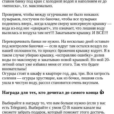
ставим банку под кран с холодной водой и наполняем ее до
«мениска», т.е. максимально.
Проверяем, чтобы между огурчиками не было никаких
пузырьков, постучим по баночке, чтобы все пузырьки
поднялись вверх., когда кладем сверху консервную крышку —
вода из-под нее «цвиркает», это означает, что лишняя воду
вылилась и воздуха там нет!!! Закатываем крышку. И ВСЁ!!!
Переворачивать банки не нужно. На несколько дней оставьте
под контролем баночки — если вдруг там остался воздух по
нашей оплошности, то процесс брожения крышку вздует. Я в
таком случае убираю крышку, «исправляю ошибку» долив
воды по максимуму и закатываю новой крышкой. Но мой 20-
летний опыт уже избавил меня от этого. Так что будьте
внимательны!
Огурцы стоят в шкафу в квартире год, два, три. Вся хитрость
соления — огурцы хрустящие, как из бочки, лишняя соль
ушла в чистую воду, рассол становится очень вкусным.
Награда для тех, кто дочитал до самого конца 👍
Выбирайте в награду то, что вам больше нужно (если у вас
есть Telegram). Выбирайте с умом 🙂 В нашем канале вы
сможете забрать подарок, который поможет этого достичь.