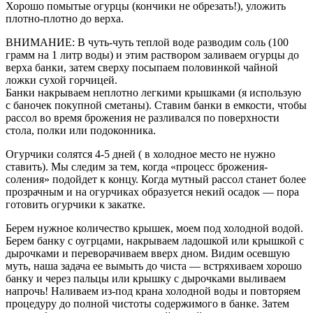
Хорошо помытые огурцы (кончики не обрезать!), уложить
плотно-плотно до верха.
ВНИМАНИЕ: В чуть-чуть теплой воде разводим соль (100
грамм на 1 литр воды) и этим раствором заливаем огурцы до
верха банки, затем сверху посыпаем половинкой чайной
ложки сухой горчицей.
Банки накрываем неплотно легкими крышками (я использую
с баночек покупной сметаны). Ставим банки в емкости, чтобы
рассол во время брожения не разливался по поверхности
стола, полки или подоконника.
Огурчики солятся 4-5 дней ( в холодное место не нужно
ставить). Мы следим за тем, когда «процесс брожения-
соления» подойдет к концу. Когда мутный рассол станет более
прозрачным и на огурчиках образуется некий осадок — пора
готовить огурчики к закатке.
Берем нужное количество крышек, моем под холодной водой.
Берем банку с оугрцами, накрываем ладошкой или крышкой с
дырочками и переворачиваем вверх дном. Видим осевшую
муть, наша задача ее вымыть до чиста — встряхиваем хорошо
банку и через пальцы или крышку с дырочками выливаем
напрочь! Наливаем из-под крана холодной воды и повторяем
процедуру до полной чистоты содержимого в банке. Затем