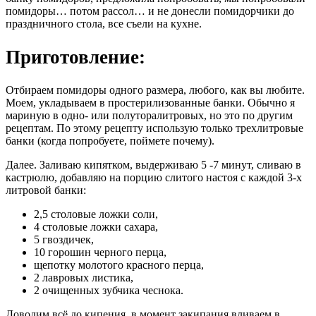
помидоры… потом рассол… и не донесли помидорчики до
праздничного стола, все съели на кухне.
Приготовление:
Отбираем помидоры одного размера, любого, как вы любите.
Моем, укладываем в простерилизованные банки. Обычно я
мариную в одно- или полуторалитровых, но это по другим
рецептам. По этому рецепту использую только трехлитровые
банки (когда попробуете, поймете почему).
Далее. Заливаю кипятком, выдерживаю 5 -7 минут, сливаю в
кастрюлю, добавляю на порцию слитого настоя с каждой 3-х
литровой банки:
2,5 столовые ложки соли,
4 столовые ложки сахара,
5 гвоздичек,
10 горошин черного перца,
щепотку молотого красного перца,
2 лавровых листика,
2 очищенных зубчика чеснока.
Доводим всё до кипения, в момент закипания вливаем в