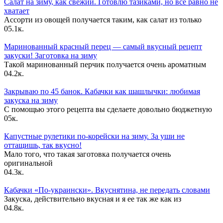
Салат на зиму, как свежий. Готовлю тазиками, но все равно не
хватает
Ассорти из овощей получается таким, как салат из только
0
5.1к.
Маринованный красный перец — самый вкусный рецепт
закуски! Заготовка на зиму
Такой маринованный перчик получается очень ароматным
0
4.2к.
Закрываю по 45 банок. Кабачки как шашлычки: любимая
закуска на зиму
С помощью этого рецепта вы сделаете довольно бюджетную
0
5к.
Капустные рулетики по-корейски на зиму. За уши не
оттащишь, так вкусно!
Мало того, что такая заготовка получается очень
оригинальной
0
4.3к.
Кабачки «По-украински». Вкуснятина, не передать словами
Закуска, действительно вкусная и я ее так же как из
0
4.8к.