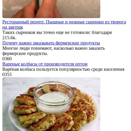
Ресторанный рецепт. Пышные и нежные сырники из творога
на завтрак
Таких сырников вы точно еще не готовили: благодаря
2
15.6к.
Почему важно заказывать фермерские продукты
Многие люди понимают, насколько важно заказать
фермерские продукты.
0
360
Вареные колбасы от производителя оптом
Варёная колбаса пользуется популярностью среди населения
0
355