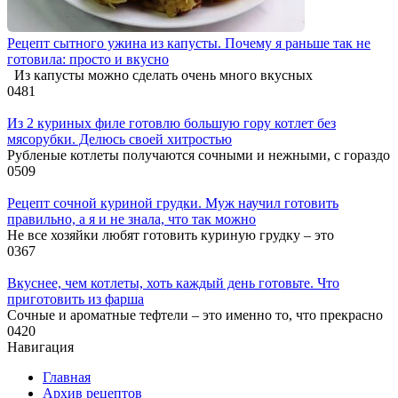
Рецепт сытного ужина из капусты. Почему я раньше так не
готовила: просто и вкусно
Из капусты можно сделать очень много вкусных
0
481
Из 2 куриных филе готовлю большую гору котлет без
мясорубки. Делюсь своей хитростью
Рубленые котлеты получаются сочными и нежными, с гораздо
0
509
Рецепт сочной куриной грудки. Муж научил готовить
правильно, а я и не знала, что так можно
Не все хозяйки любят готовить куриную грудку – это
0
367
Вкуснее, чем котлеты, хоть каждый день готовьте. Что
приготовить из фарша
Сочные и ароматные тефтели – это именно то, что прекрасно
0
420
Навигация
Главная
Архив рецептов