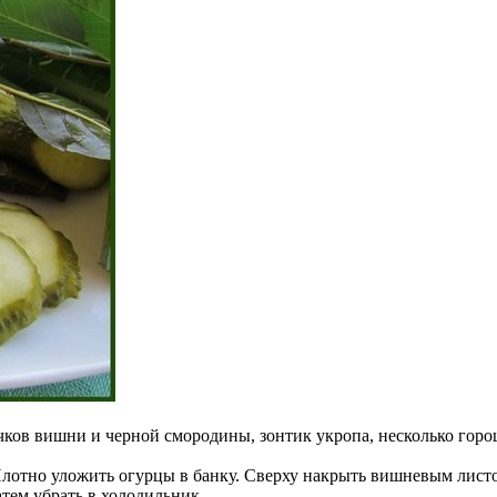
чков вишни и черной смородины, зонтик укропа, несколько горош
Плотно уложить огурцы в банку. Сверху накрыть вишневым листо
атем убрать в холодильник.