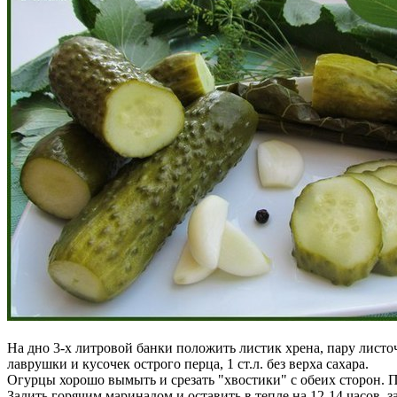
На дно 3-х литровой банки положить листик хрена, пару листо
лаврушки и кусочек острого перца, 1 ст.л. без верха сахара.
Огурцы хорошо вымыть и срезать "хвостики" с обеих сторон. 
Залить горячим маринадом и оставить в тепле на 12-14 часов, з