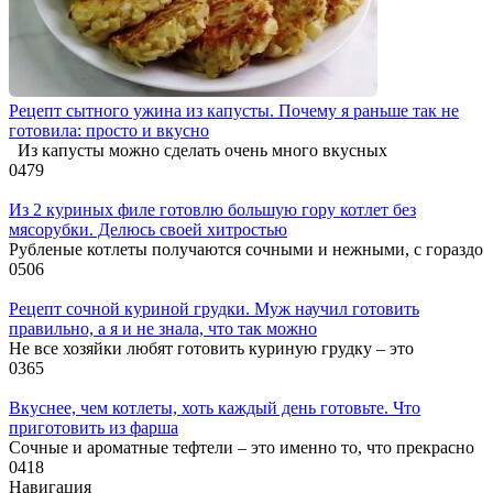
Рецепт сытного ужина из капусты. Почему я раньше так не
готовила: просто и вкусно
Из капусты можно сделать очень много вкусных
0
479
Из 2 куриных филе готовлю большую гору котлет без
мясорубки. Делюсь своей хитростью
Рубленые котлеты получаются сочными и нежными, с гораздо
0
506
Рецепт сочной куриной грудки. Муж научил готовить
правильно, а я и не знала, что так можно
Не все хозяйки любят готовить куриную грудку – это
0
365
Вкуснее, чем котлеты, хоть каждый день готовьте. Что
приготовить из фарша
Сочные и ароматные тефтели – это именно то, что прекрасно
0
418
Навигация