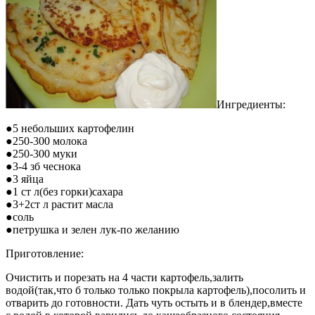
Ингредиенты:
●5 небольших картофелин
●250-300 молока
●250-300 муки
●3-4 зб чеснока
●3 яйца
●1 ст л(без горки)сахара
●3+2ст л растит масла
●соль
●петрушка и зелен лук-по желанию
Приготовление:
Очистить и порезать на 4 части картофель,залить
водой(так,что б только только покрыла картофель),посолить и
отварить до готовности. Дать чуть остыть и в блендер,вместе