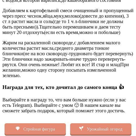
с водой,в которой варились,до кашеобразного состояния
Добавляем к картофельной смеси очищенный и пропущенный
через пресс чеснок,яйца,муку,молоко(довести до кипения), 3
ст л растит масла и соль(где то 1 ч л-блинчики не должны
быть пресными)).Тщательно перемешиваем и даем тесту
минут 20 отдохнуть(если есть время,можно и побольше)
Жарим на раскаленной сковороде,с добавлением малого
количества растит масла,среднего диаметра тонкие
блинчики(не на всю сковороду-трудновато будет перевернуть)
Эти блинчики надо зажаривать-иначе трудно перевернуть-
рвутся. Они очень нежные! Любят их все! И стар и младПри
желании,можно одну сторону посыпать измельченной
зеленью.
Награда для тех, кто дочитал до самого конца 👍
Выбирайте в награду то, что вам больше нужно (если у вас
есть Telegram). Выбирайте с умом 🙂 В нашем канале вы
сможете забрать подарок, который поможет этого достичь.
Стройная фигура
Урожайный огород