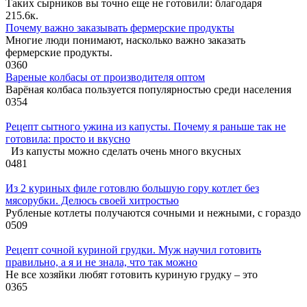
Таких сырников вы точно еще не готовили: благодаря
2
15.6к.
Почему важно заказывать фермерские продукты
Многие люди понимают, насколько важно заказать
фермерские продукты.
0
360
Вареные колбасы от производителя оптом
Варёная колбаса пользуется популярностью среди населения
0
354
Рецепт сытного ужина из капусты. Почему я раньше так не
готовила: просто и вкусно
Из капусты можно сделать очень много вкусных
0
481
Из 2 куриных филе готовлю большую гору котлет без
мясорубки. Делюсь своей хитростью
Рубленые котлеты получаются сочными и нежными, с гораздо
0
509
Рецепт сочной куриной грудки. Муж научил готовить
правильно, а я и не знала, что так можно
Не все хозяйки любят готовить куриную грудку – это
0
365