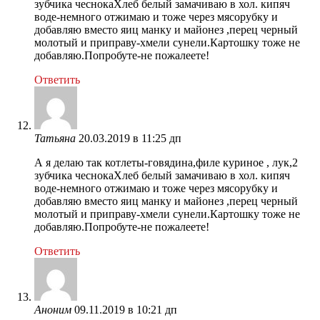
зубчика чеснокаХлеб белый замачиваю в хол. кипяч
воде-немного отжимаю и тоже через мясорубку и
добавляю вместо яиц манку и майонез ,перец черный
молотый и приправу-хмели сунели.Картошку тоже не
добавляю.Попробуте-не пожалеете!
Ответить
Татьяна
20.03.2019 в 11:25 дп
А я делаю так котлеты-говядина,филе куриное , лук,2
зубчика чеснокаХлеб белый замачиваю в хол. кипяч
воде-немного отжимаю и тоже через мясорубку и
добавляю вместо яиц манку и майонез ,перец черный
молотый и приправу-хмели сунели.Картошку тоже не
добавляю.Попробуте-не пожалеете!
Ответить
Аноним
09.11.2019 в 10:21 дп