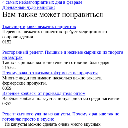
4 самых неблагоприятных дня в феврале
Дренажный чудо-напиток!
Вам также может понравиться
Транспортировка лежачих пациентов
Перевозка лежачих пациентов требует медицинского
сопровождения
0
152
Ресторанный рецепт. Пышные и нежные сырники из творога
на завтрак
Таких сырников вы точно еще не готовили: благодаря
2
15.6к.
Почему важно заказывать фермерские продукты
Многие люди понимают, насколько важно заказать
фермерские продукты.
0
359
Вареные колбасы от производителя оптом
Варёная колбаса пользуется популярностью среди населения
0
352
Рецепт сытного ужина из капусты. Почему я раньше так не
готовила: просто и вкусно
Из капусты можно сделать очень много вкусных